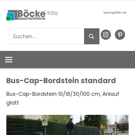
Zum
Basamentsteine
querungshil
Inhalt
Böcke
springen
GmbH
Suchen
instagram
pinteres
Suchen
nach:
Bus-Cap-Bordstein standard
Bus-Cap-Bordstein 10/18/30/100 cm, Anlauf
glatt