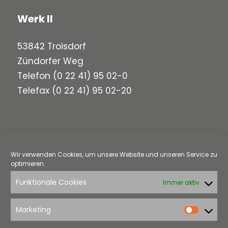
Werk II
53842 Troisdorf
Zündorfer Weg
Telefon
(0 22 41) 95 02-0
Telefax (0 22 41) 95 02-20
Werk III
Wir verwenden Cookies, um unsere Website und unseren Service zu
58313 Herdecke
optimieren.
Loerfeldstraße 5
Funktionale Cookies
Immer aktiv
Telefon
(0 23 30) 97 91-0
Telefax (0 23 30) 97 91-22
Marketing
Market