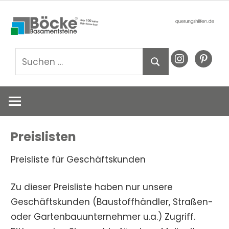
Zum
Basamentsteine
querungshil
Inhalt
Böcke
springen
GmbH
Suchen
instagram
pinteres
Suchen
nach:
Preislisten
Preisliste für Geschäftskunden
Zu dieser Preisliste haben nur unsere
Geschäftskunden (Baustoffhändler, Straßen-
oder Gartenbauunternehmer u.a.) Zugriff.