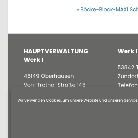
Beitragsnavi
Vorheriger
Böcke-Block-MAXI Sc
Beitrag:
HAUPTVERWALTUNG
Werk I
Werk I
53842 T
46149 Oberhausen
Zündor
Von-Trotha-Straße 143
Telefo
Telefon
(02 08) 69 09-0
Telefax
Wir verwenden Cookies, um unsere Website und unseren Service 
Telefax (02 08) 69 09-111
e-mail:
info@basamentsteine.de