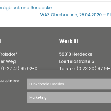
gation
hrägblock und Rundecke
Nächster
WAZ Oberhausen, 25.04.2020 – Ste
Beitrag:
I
Werk III
roisdorf
58313 Herdecke
fer Weg
Loerfeldstraße 5
n
(0 22 41) 95 02-0
Telefon
(0 23 30) 97 91
 (0 22 41) 95 02-20
Telefax (0 23 30) 97 91-
zu optimieren.
Funktionale Cookies
Marketing