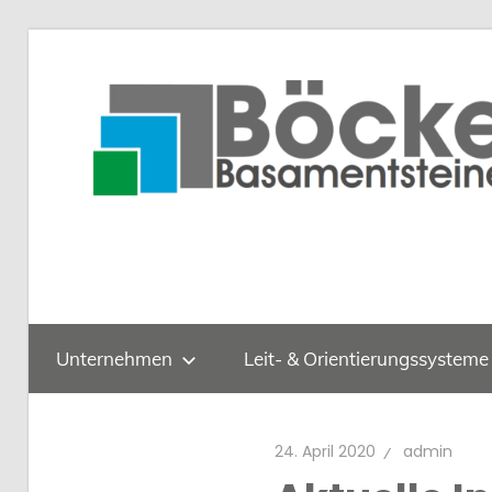
Zum
Inhalt
Basamentsteine
querungshilfen.
springen
Böcke
GmbH
Unternehmen
Leit- & Orientierungssysteme
24. April 2020
admin