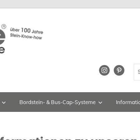
de
S
instagram
pinterest
na
Bordstein- & Bus-Cap-Systeme
Informati