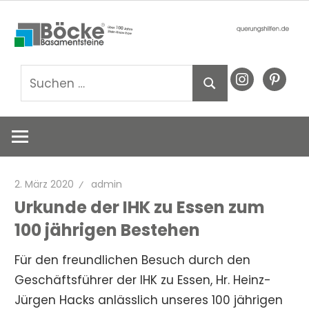
Zum
Basamentsteine
querungshil
Inhalt
Böcke
springen
GmbH
Suchen
instagram
pinteres
Suchen
nach:
2. März 2020
admin
Urkunde der IHK zu Essen zum
100 jährigen Bestehen
Für den freundlichen Besuch durch den
Geschäftsführer der IHK zu Essen, Hr. Heinz-
Jürgen Hacks anlässlich unseres 100 jährigen